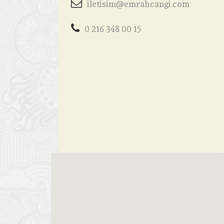
iletisim@emrahcangi.com
0 216 348 00 15