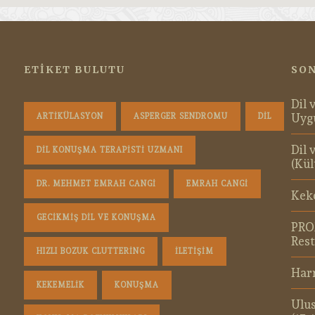
ETIKET BULUTU
SON
Dil 
Uyg
ARTIKÜLASYON
ASPERGER SENDROMU
DIL
Dil 
DIL KONUŞMA TERAPISTI UZMANI
(Kül
DR. MEHMET EMRAH CANGI
EMRAH CANGI
Kek
GECIKMIŞ DIL VE KONUŞMA
PRO
Rest
HIZLI BOZUK CLUTTERING
ILETIŞIM
Harm
KEKEMELIK
KONUŞMA
Ulus