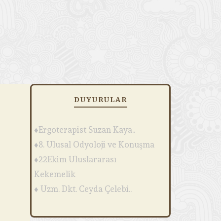
DUYURULAR
♦Ergoterapist Suzan Kaya..
♦8. Ulusal Odyoloji ve Konuşma
♦22Ekim Uluslararası
Kekemelik
♦ Uzm. Dkt. Ceyda Çelebi..