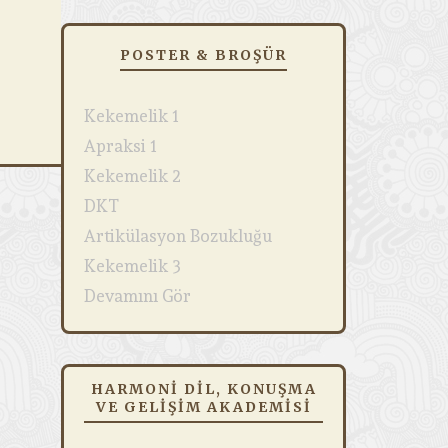
POSTER & BROŞÜR
Kekemelik 1
Apraksi 1
Kekemelik 2
DKT
Artikülasyon Bozukluğu
Kekemelik 3
Devamını Gör
HARMONI DIL, KONUŞMA
VE GELIŞIM AKADEMISI