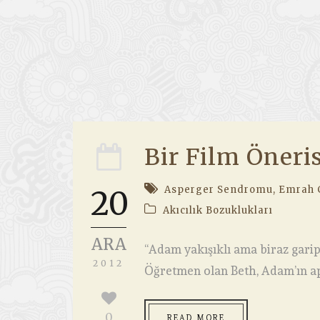
Bir Film Öneri
Asperger Sendromu
,
Emrah 
20
Akıcılık Bozuklukları
ARA
“Adam yakışıklı ama biraz garip b
2012
Öğretmen olan Beth, Adam’ın apa
0
READ MORE