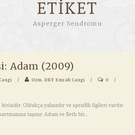
ETIKET
Asperger Sendromu
si: Adam (2009)
Cangi
/
Uzm. DKT Emrah Cangi
/
0
/
irisidir. Oldukça yalnızdır ve spesifik ilgileri vardır.
rtmanına taşınır. Adam ve Beth bir...