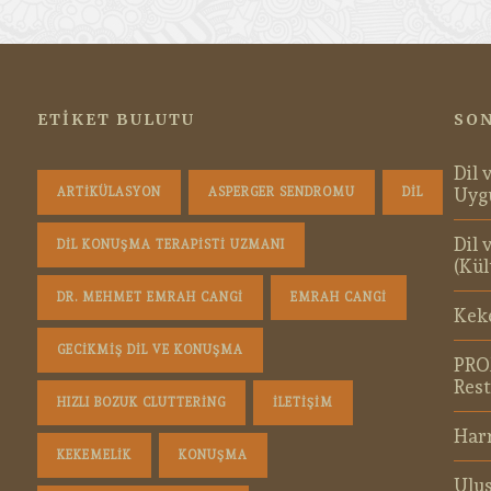
ETIKET BULUTU
SON
Dil 
Uyg
ARTIKÜLASYON
ASPERGER SENDROMU
DIL
Dil 
DIL KONUŞMA TERAPISTI UZMANI
(Kül
DR. MEHMET EMRAH CANGI
EMRAH CANGI
Kek
GECIKMIŞ DIL VE KONUŞMA
PRO
Rest
HIZLI BOZUK CLUTTERING
ILETIŞIM
Harm
KEKEMELIK
KONUŞMA
Ulus