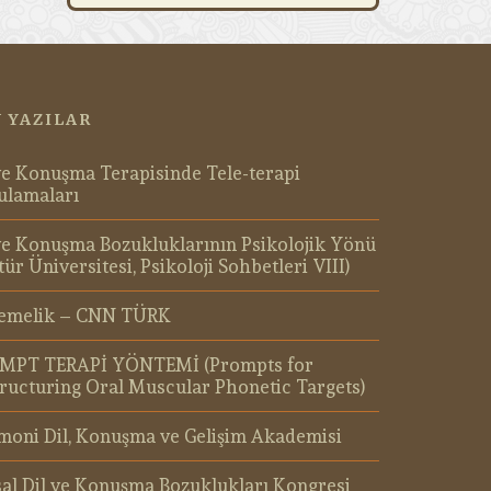
 YAZILAR
ve Konuşma Terapisinde Tele-terapi
ulamaları
ve Konuşma Bozukluklarının Psikolojik Yönü
tür Üniversitesi, Psikoloji Sohbetleri VIII)
emelik – CNN TÜRK
MPT TERAPİ YÖNTEMİ (Prompts for
ructuring Oral Muscular Phonetic Targets)
oni Dil, Konuşma ve Gelişim Akademisi
al Dil ve Konuşma Bozuklukları Kongresi