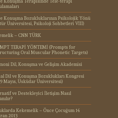
ve Konuşma Terapisinde Tele-terapi
ulamaları
ve Konuşma Bozukluklarının Psikolojik Yönü
tür Üniversitesi, Psikoloji Sohbetleri VIII)
emelik – CNN TÜRK
MPT TERAPİ YÖNTEMİ (Prompts for
ructuring Oral Muscular Phonetic Targets)
oni Dil, Konuşma ve Gelişim Akademisi
al Dil ve Konuşma Bozuklukları Kongresi
19 Mayıs, Üsküdar Üniversitesi)
rnatif ve Destekleyici İletişim Nasıl
anılır?
uklarda Kekemelik – Önce Çocuğum 14
ran 2013