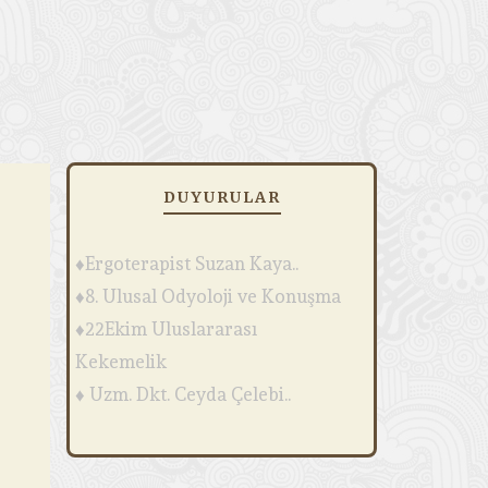
DUYURULAR
♦Ergoterapist Suzan Kaya..
♦8. Ulusal Odyoloji ve Konuşma
♦22Ekim Uluslararası
Kekemelik
♦ Uzm. Dkt. Ceyda Çelebi..