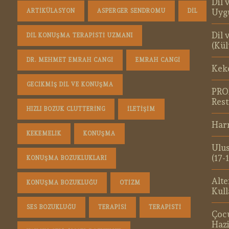
Dil 
Uyg
ARTIKÜLASYON
ASPERGER SENDROMU
DIL
Dil 
DIL KONUŞMA TERAPISTI UZMANI
(Kül
DR. MEHMET EMRAH CANGI
EMRAH CANGI
Kek
GECIKMIŞ DIL VE KONUŞMA
PRO
Rest
HIZLI BOZUK CLUTTERING
ILETIŞIM
Harm
KEKEMELIK
KONUŞMA
Ulus
(17-
KONUŞMA BOZUKLUKLARI
Alte
KONUŞMA BOZUKLUĞU
OTIZM
Kull
SES BOZUKLUĞU
TERAPISI
TERAPISTI
Çoc
Hazi