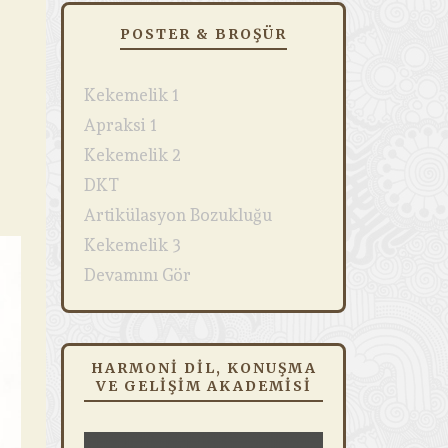
POSTER & BROŞÜR
Kekemelik 1
Apraksi 1
Kekemelik 2
DKT
Artikülasyon Bozukluğu
Kekemelik 3
Devamını Gör
HARMONI DIL, KONUŞMA
VE GELIŞIM AKADEMISI