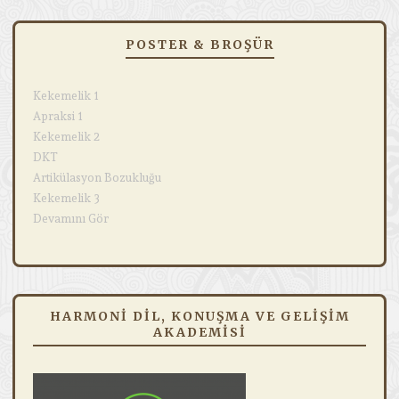
POSTER & BROŞÜR
Kekemelik 1
Apraksi 1
Kekemelik 2
DKT
Artikülasyon Bozukluğu
Kekemelik 3
Devamını Gör
HARMONI DIL, KONUŞMA VE GELIŞIM
AKADEMISI