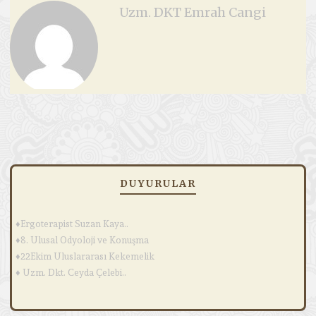
Uzm. DKT Emrah Cangi
DUYURULAR
♦Ergoterapist Suzan Kaya..
♦8. Ulusal Odyoloji ve Konuşma
♦22Ekim Uluslararası Kekemelik
♦ Uzm. Dkt. Ceyda Çelebi..