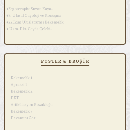
♦Ergoterapist Suzan Kaya..
♦8. Ulusal Odyoloji ve Konuşma
♦22Ekim Uluslararası Kekemelik
♦ Uzm. Dkt. Ceyda Çelebi..
POSTER & BROŞÜR
Kekemelik 1
Apraksi 1
Kekemelik 2
DKT
Artikülasyon Bozukluğu
Kekemelik 3
Devamını Gör